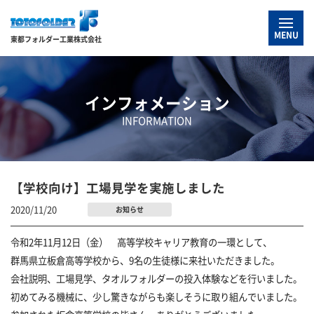
MENU
東都フォルダー工業株式会社
インフォメーション
INFORMATION
【学校向け】工場見学を実施しました
2020/11/20
お知らせ
令和
2
年
11
月
12
日（金） 高等学校キャリア教育の一環として、
群馬県立板倉高等学校から、
9
名の生徒様に来社いただきました。
会社説明、工場見学、タオルフォルダーの投入体験などを行いました。
初めてみる機械に、少し驚きながらも楽しそうに取り組んでいました。