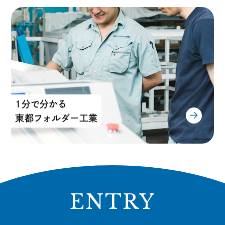
1分で分かる
東都フォルダー工業
代表メッセージ
企業理念・企業概要・アクセス・拠点
営業
1分で分かる東都フォルダー工業
サービスエンジニア
T.H. 営業
設計
ENTRY
S.S. サービスエンジニア
組立
A.O. 設計
部品加工
K.T. 組立
営業