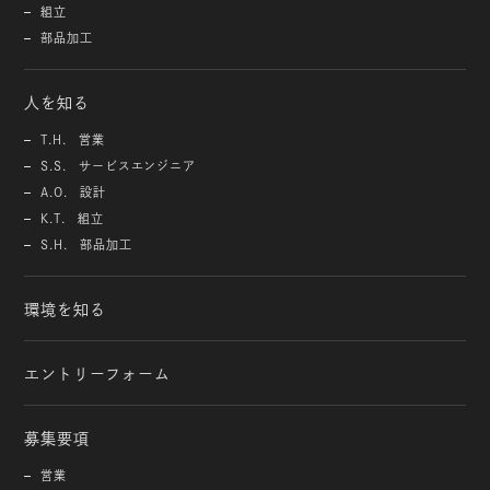
組立
部品加工
人を知る
T.H. 営業
S.S. サービスエンジニア
A.O. 設計
K.T. 組立
S.H. 部品加工
環境を知る
エントリーフォーム
募集要項
営業